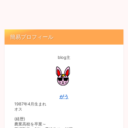
簡易プロフィール
blog主
がう
1987年4月生まれ
オス
(経歴)
農業高校を卒業～