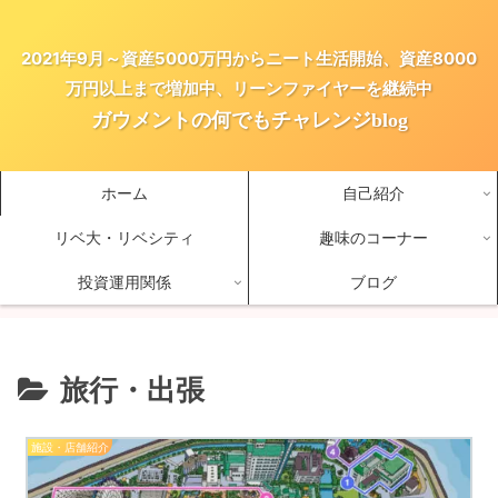
2021年9月～資産5000万円からニート生活開始、資産8000
万円以上まで増加中、リーンファイヤーを継続中
ガウメントの何でもチャレンジblog
ホーム
自己紹介
リベ大・リベシティ
趣味のコーナー
投資運用関係
ブログ
旅行・出張
施設・店舗紹介