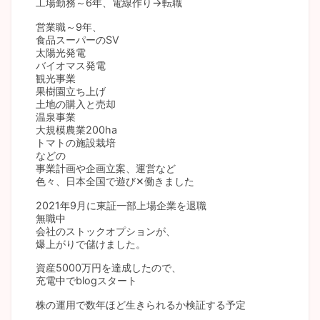
工場勤務～6年、電線作り→転職
営業職～9年、
食品スーパーのSV
太陽光発電
バイオマス発電
観光事業
果樹園立ち上げ
土地の購入と売却
温泉事業
大規模農業200ha
トマトの施設栽培
などの
事業計画や企画立案、運営など
色々、日本全国で遊び✕働きました
2021年9月に東証一部上場企業を退職
無職中
会社のストックオプションが、
爆上がりで儲けました。
資産5000万円を達成したので、
充電中でblogスタート
株の運用で数年ほど生きられるか検証する予定