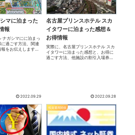
ガシマに泊まった
名古屋プリンスホテル スカ
情報
イタワーに泊まった感想＆
お得情報
 ナガシマにに泊まっ
得に過ごす方法、関連
実際に、名古屋プリンスホテル スカ
情報をお伝えします。
イタワーに泊まった感想と、お得に
て楽しい旅行にしまし
過ごす方法、他施設の割引入場券の
日は完全にココだけで
情報をお伝えします。お得に泊まっ
、楽しむための情報を
て楽しい旅行にしましょう。
行しましょうね
2022.09.29
2022.09.28
投資運用関係