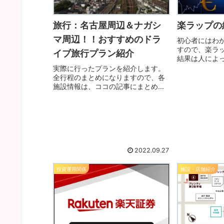
旅行：名古屋周辺＆ナガシ
楽ラップの
マ周辺！！おすすめのドラ
初心者にはわ
すので、楽ラ
イブ旅行プラン紹介
結果は人によ
いう内容です
実際に行ったプランを紹介します。
て、判断して
全行程のまとめになりますので、各
ほど、見てい
施設情報は、ココの記事にまとめて
おります。ちょっとお得な情報を満
載にしておりますので、ぜひ参考に
旅行計画を立ててください。結構ベ
ーシックな個人旅行のプランですよ
～
2022.09.27
投資運用関係
施設・店舗紹介