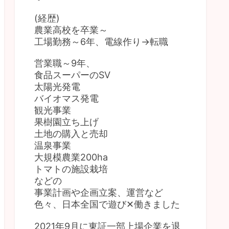
(経歴)
農業高校を卒業～
工場勤務～6年、電線作り→転職
営業職～9年、
食品スーパーのSV
太陽光発電
バイオマス発電
観光事業
果樹園立ち上げ
土地の購入と売却
温泉事業
大規模農業200ha
トマトの施設栽培
などの
事業計画や企画立案、運営など
色々、日本全国で遊び✕働きました
2021年9月に東証一部上場企業を退