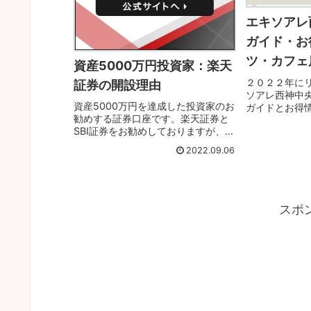
エキソアレ
ガイド・お
ツ・カフェ
資産5000万円投資家：楽天
２０２２年に
証券の開設理由
ソアレ西神中
資産5000万円を達成した投資家のお
ガイドとお得
勧めする証券口座です。楽天証券と
いスイーツ・
SBI証券をお勧めしておりますが、今
てしておりま
回は楽天証券をメインに紹介いたし
さい。
2022.09.06
ます。証券口座は、両方作った方が
良いですが、楽天経済圏なら、楽天
証券は必須なので、即時開設しまし
ょう。
スポ