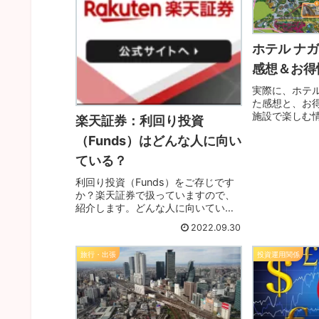
ホテル ナ
感想＆お得
実際に、ホテル
た感想と、お
施設で楽しむ
楽天証券：利回り投資
お得に泊まっ
（Funds）はどんな人に向い
ょう。一泊二
遊べますので
ている？
集めてから旅
利回り投資（Funds）をご存じです
か？楽天証券で扱っていますので、
紹介します。どんな人に向いている
か？、どんなリスクが有るかを紹介
2022.09.30
します。リスク許容度にあった投資
をグットラック！！
旅行・出張
投資運用関係