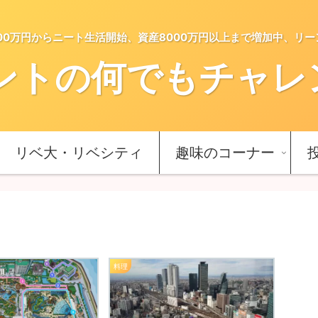
5000万円からニート生活開始、資産8000万円以上まで増加中、リ
ントの何でもチャレンジ
リベ大・リベシティ
趣味のコーナー
料理