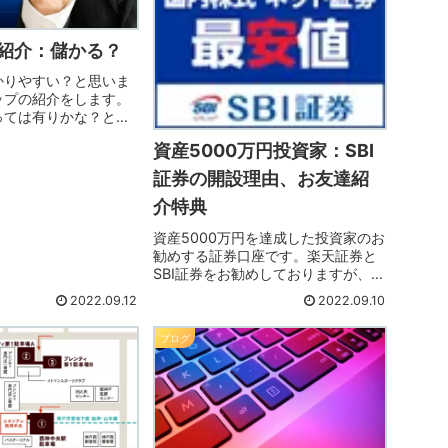
紹介：儲かる？
かりやすい？と思いま
ップの紹介をします。
っては有りかな？と、
ので、一度内容をみ
資産5000万円投資家：SBI
みて下さい。不安な人
ただきたいですね。
証券の開設理由、お友達紹
介特典
資産5000万円を達成した投資家のお
勧めする証券口座です。楽天証券と
SBI証券をお勧めしておりますが、今
回はSBI証券をメインに紹介いたしま
2022.09.12
2022.09.10
す。証券口座は、両方を作った方が
良いですが、SBI証券は、人気NO1な
ブログ
ので必須なので、即時開設しましょ
う。