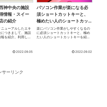
西神中央の施設
パソコン作業が楽になる必
得情報・スイー
須ショートカットキーと、
店の紹介
極めたい人のショートカッ
トキー
リニューアルしたエキ
楽にパソコン作業がしやすくなるの
央につきまして、施設
に必須ショートカットキーと、極め
情報を紹介。利用した
たい人のショートカットキーを紹介
カフェ店の紹介も併せ
します。いつもしている作業に、必
す。是非、ご利用くだ
要な分のみを覚えていれば、楽にス
ピードＵＰになりますよ～。他にも
2022.09.05
2022.09.02
こんなキーがあったと、フックにな
ると良いですね。
ンサーリンク