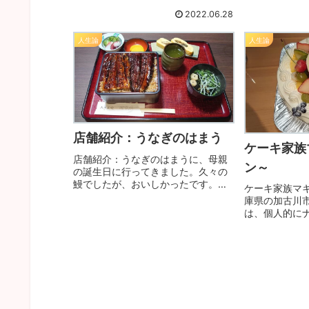
2022.06.28
人生論
人生論
​店舗紹介：うなぎのはまう
ケーキ家族
店舗紹介：うなぎのはまうに、母親
ン～
の誕生日に行ってきました。久々の
鰻でしたが、おいしかったです。結
ケーキ家族マ
構人気店で、すぐに席が埋まります
庫県の加古川
ので、開店１０分前後には着いてい
は、個人的に
た方がいいですね。
店です。昔は
舗がありまし
店舗で、創業
てます。変わ
ポンジ生地の
ぞ。