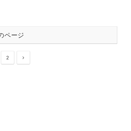
のページ
次
2
へ