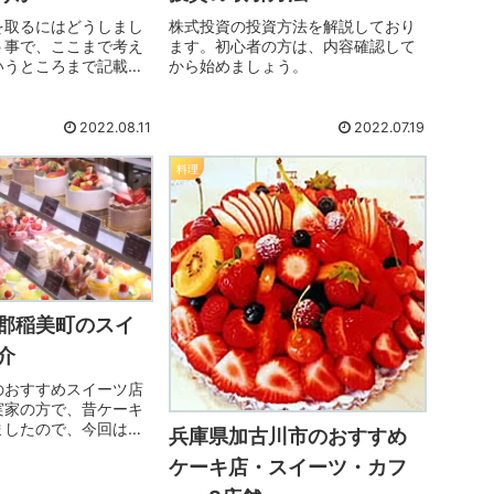
を取るにはどうしまし
株式投資の投資方法を解説しており
う事で、ここまで考え
ます。初心者の方は、内容確認して
いうところまで記載し
から始めましょう。
試してみてください。
カレーライス大盛17
記録です。５ｋｇくら
2022.08.11
2022.07.19
しょう
料理
郡稲美町のスイ
介
のおすすめスイーツ店
実家の方で、昔ケーキ
ましたので、今回は稲
兵庫県加古川市のおすすめ
しいケーキ屋をご紹介
ケーキ店・スイーツ・カフ