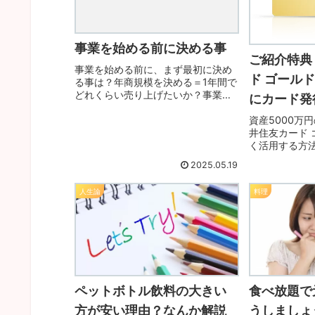
事業を始める前に決める事
ご紹介特典
事業を始める前に、まず最初に決め
ド ゴール
る事は？年商規模を決める＝1年間で
どれくらい売り上げたいか？事業計
にカード発
画を立てるべき時点で、多くの人は
資産5000万
「どんな商品を売ろうかな？」と商
井住友カード 
品や業態から考え始めますが、それ
く活用する方
では上手くいかない事が多いですそ
コードも発行
れは、事業計画...
2025.05.19
取り組むこと
てみてください
人生論
料理
ペイ ゴールド
ペットボトル飲料の大きい
食べ放題で
方が安い理由？なんか解説
うしましょ