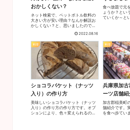
おかしくない？
食べ放題で元
ょうか？とい
ネット検索で、ペットボトル飲料の
ていくか～と
大きい方が安い理由？なんか解説お
ましたので、
かしくない？と、思いましたので、
ちなみに記録は
ちゃんとした理由は何か考察いたし
杯が挑戦した
2022.08.16
ましたので、ぜひ参考にしてくださ
い？挑戦しま
い。
料理
料理
ショコラバケット（ナッツ
兵庫県加古
入り）の作り方
ーツ店舗紹
美味しいショコラバケット（ナッツ
加古郡稲美町
入り）の作り方の作り方です。オプ
舗紹介です。
ションにより、色々変えられるの
を食べ歩てい
で、シンプル版を作って、改造に挑
美町内の美味
戦してみてください。
します。