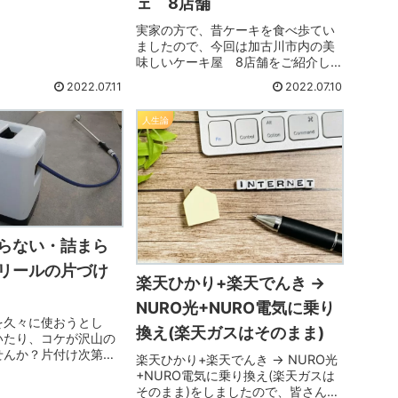
ェ 8店舗
実家の方で、昔ケーキを食べ歩てい
ましたので、今回は加古川市内の美
味しいケーキ屋 8店舗をご紹介しま
す。どこもおいしいですよ。
2022.07.11
2022.07.10
人生論
らない・詰まら
リールの片づけ
楽天ひかり+楽天でんき →
NURO光+NURO電気に乗り
を久々に使おうとし
換え(楽天ガスはそのまま)
いたり、コケが沢山の
せんか？片付け次第で
楽天ひかり+楽天でんき → NURO光
なりますので、是非、
+NURO電気に乗り換え(楽天ガスは
ださい。
そのまま)をしましたので、皆さんも