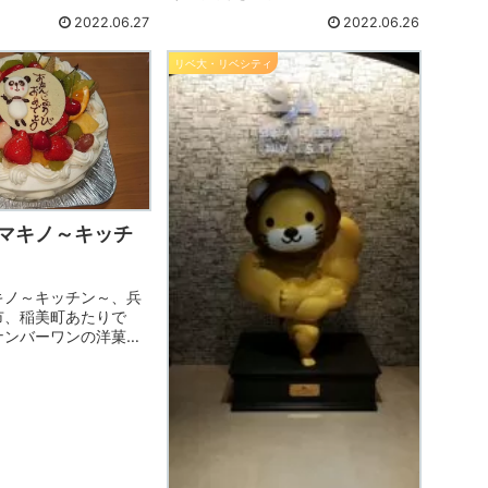
検討してみてはいかがでしょうか？
2022.06.27
2022.06.26
今回は関西比較ですが、関東でした
ら、ガスも入れれば、更にお得で
リベ大・リベシティ
す。
マキノ～キッチ
キノ～キッチン～、兵
市、稲美町あたりで
ナンバーワンの洋菓子
加古川駅の近くでも店
たが、今はコチラの一
者のご主人が1人でされ
らずのクリームと、ス
軽さです。ぜひどう