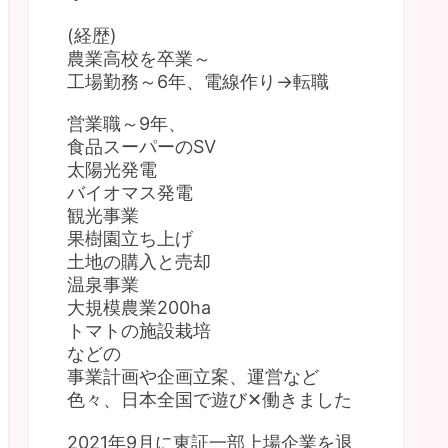
(経歴)
農業高校を卒業～
工場勤務～6年、電線作り→転職
営業職～9年、
食品スーパーのSV
太陽光発電
バイオマス発電
観光事業
果樹園立ち上げ
土地の購入と売却
温泉事業
大規模農業200ha
トマトの施設栽培
などの
事業計画や企画立案、運営など
色々、日本全国で遊び✕働きました
2021年9月に東証一部上場企業を退