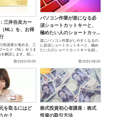
パソコン作業が楽になる必
：三井住友カー
須ショートカットキーと、
ド（NL）を、お得
極めたい人のショートカッ
行
トキー
楽にパソコン作業がしやすくなるの
円の投資家が進める、三
に必須ショートカットキーと、極め
ゴールド（NL）をうま
たい人のショートカットキーを紹介
法を解説します。紹介
します。いつもしている作業に、必
しているので、有利に
要な分のみを覚えていれば、楽にス
2023.03.05
2022.09.02
が出来ますので、試し
ピードＵＰになりますよ～。他にも
。Oliveフレキシブル
こんなキーがあったと、フックにな
人生論
も紹介コードあります
ると良いですね。
元を取るにはど
株式投資初心者講座：株式
うか？
投資の取引方法