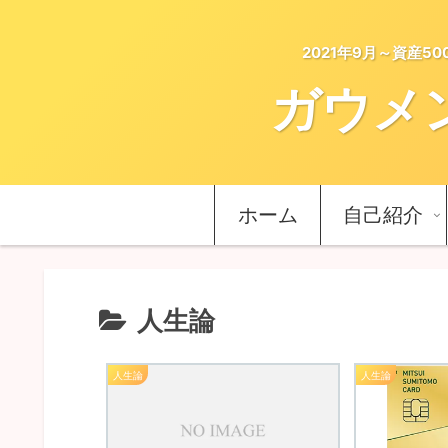
2021年9月～資産
ガウメ
ホーム
自己紹介
人生論
人生論
人生論