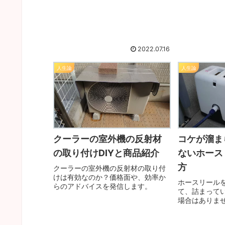
2022.07.16
人生論
人生論
クーラーの室外機の反射材
コケが溜ま
の取り付けDIYと商品紹介
ないホース
方
クーラーの室外機の反射材の取り付
けは有効なのか？価格面や、効率か
ホースリール
らのアドバイスを発信します。
て、詰まって
場合はありま
全く問題なく
試してみてく