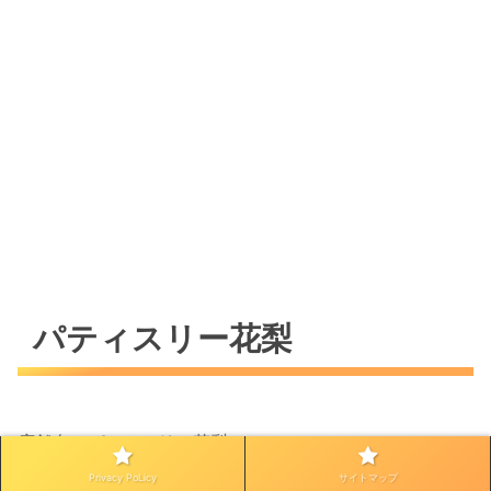
パティスリー花梨
店舗名：パティスリー花梨
所在地：〒675-0065 兵庫県加古川市加古川町篠原町２
Privacy PoLicy
サイトマップ