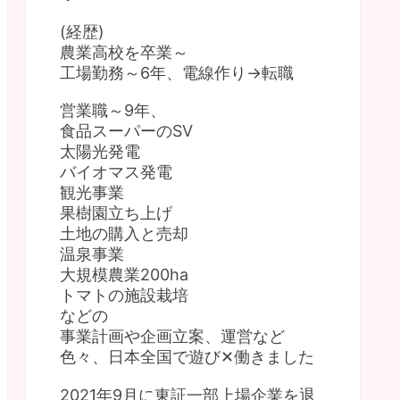
(経歴)
農業高校を卒業～
工場勤務～6年、電線作り→転職
営業職～9年、
食品スーパーのSV
太陽光発電
バイオマス発電
観光事業
果樹園立ち上げ
土地の購入と売却
温泉事業
大規模農業200ha
トマトの施設栽培
などの
事業計画や企画立案、運営など
色々、日本全国で遊び✕働きました
2021年9月に東証一部上場企業を退