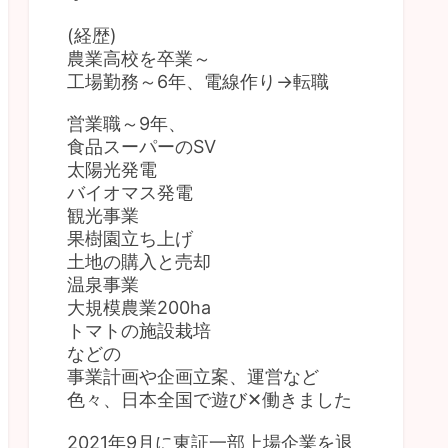
(経歴)
農業高校を卒業～
工場勤務～6年、電線作り→転職
営業職～9年、
食品スーパーのSV
太陽光発電
バイオマス発電
観光事業
果樹園立ち上げ
土地の購入と売却
温泉事業
大規模農業200ha
トマトの施設栽培
などの
事業計画や企画立案、運営など
色々、日本全国で遊び✕働きました
2021年9月に東証一部上場企業を退