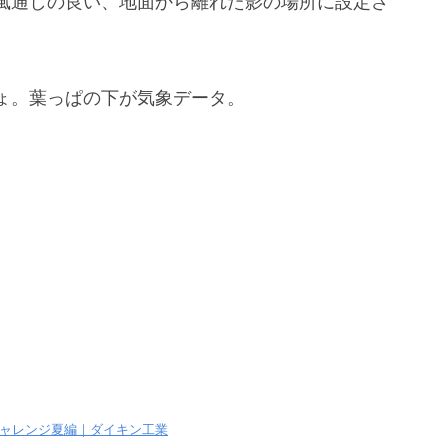
風通しの良い、地面から離れた影の場所に設定さ
。
ょ。葉っぱの下が気象データ。
ャレンジ夏編｜ダイキン工業