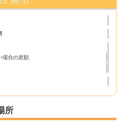
目次
所
い場合の差額
場所