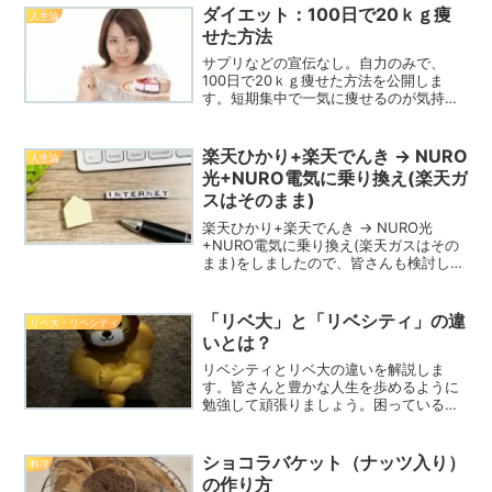
ダイエット：100日で20ｋｇ痩
人生論
せた方法
サプリなどの宣伝なし。自力のみで、
100日で20ｋｇ痩せた方法を公開しま
す。短期集中で一気に痩せるのが気持ち
的には楽でいいです。165ｃｍの私が、
92ｋｇから72ｋｇまでを100日で達成。
最終70ｋｇジャストまで下げました。
楽天ひかり+楽天でんき → NURO
人生論
光+NURO電気に乗り換え(楽天ガ
スはそのまま)
楽天ひかり+楽天でんき → NURO光
+NURO電気に乗り換え(楽天ガスはその
まま)をしましたので、皆さんも検討して
みてはいかがでしょうか？今回は関西比
較ですが、関東でしたら、ガスも入れれ
ば、更にお得です。
「リベ大」と「リベシティ」の違
リベ大・リベシティ
いとは？
リベシティとリベ大の違いを解説しま
す。皆さんと豊かな人生を歩めるように
勉強して頑張りましょう。困っているこ
とも解決できることが多いので、利用し
てみましょう。
ショコラバケット（ナッツ入り）
料理
の作り方