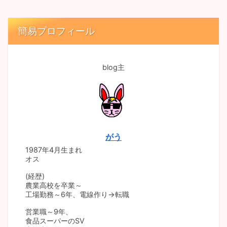
簡易プロフィール
blog主
がう
1987年4月生まれ
オス
(経歴)
農業高校を卒業～
工場勤務～6年、電線作り→転職
営業職～9年、
食品スーパーのSV