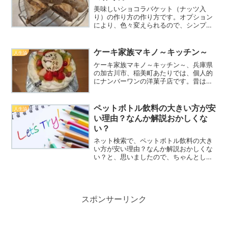
美味しいショコラバケット（ナッツ入
り）の作り方の作り方です。オプション
により、色々変えられるので、シンプル
版を作って、改造に挑戦してみてくださ
い。
ケーキ家族マキノ～キッチン～
人生論
ケーキ家族マキノ～キッチン～、兵庫県
の加古川市、稲美町あたりでは、個人的
にナンバーワンの洋菓子店です。昔は加
古川駅の近くでも店舗がありましたが、
今はコチラの一店舗で、創業者のご主人
が1人でされてます。変わらずのクリーム
ペットボトル飲料の大きい方が安
人生論
と、スポンジ生地の軽さです。ぜひどう
い理由？なんか解説おかしくな
ぞ。
い？
ネット検索で、ペットボトル飲料の大き
い方が安い理由？なんか解説おかしくな
い？と、思いましたので、ちゃんとした
理由は何か考察いたしましたので、ぜひ
参考にしてください。
スポンサーリンク