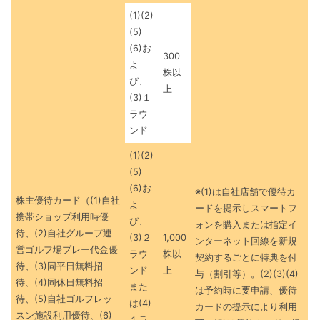
(1)(2)
(5)
(6)お
300
よ
株以
び、
上
(3)１
ラウ
ンド
(1)(2)
(5)
(6)お
※(1)は自社店舗で優待カ
株主優待カード（(1)自社
よ
ードを提示しスマートフ
携帯ショップ利用時優
び、
ォンを購入または指定イ
待、(2)自社グループ運
(3)２
1,000
ンターネット回線を新規
営ゴルフ場プレー代金優
ラウ
株以
契約するごとに特典を付
待、(3)同平日無料招
ンド
上
与（割引等）。(2)(3)(4)
待、(4)同休日無料招
また
は予約時に要申請、優待
待、(5)自社ゴルフレッ
は(4)
カードの提示により利用
スン施設利用優待、(6)
１ラ