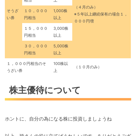
相当
上
（４月のみ）
そうざ
１０，０００
1,000株
※５年以上継続保有の場合１，
い券
円相当
以上
０００円増
１５，０００
3,000株
円相当
以上
３０，０００
5,000株
円相当
以上
１，０００円相当のそ
100株以
（１０月のみ）
うざい券
上
株主優待について
ホントに、自分の為になる株に投資しましょうね