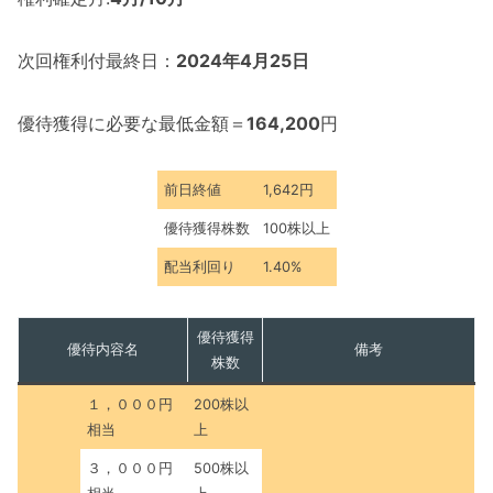
次回権利付最終日：
2024年4月25日
優待獲得に必要な最低金額＝
164,200
円
前日終値
1,642円
優待獲得株数
100株以上
配当利回り
1.40%
優待獲得
優待内容名
備考
株数
１，０００円
200株以
相当
上
３，０００円
500株以