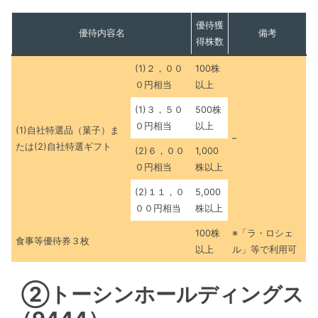
優待獲
優待内容名
備考
得株数
(1)２，００
100株
０円相当
以上
(1)３，５０
500株
０円相当
以上
(1)自社特選品（菓子）ま
–
たは(2)自社特選ギフト
(2)６，００
1,000
０円相当
株以上
(2)１１，０
5,000
００円相当
株以上
100株
※「ラ・ロシェ
食事等優待券３枚
以上
ル」等で利用可
②トーシンホールディングス