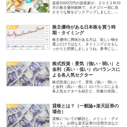
資産5000万円の資産家が、２０２２年10
月の株主優待銘柄で、カテゴリー別に良
さそうな株をピックアップしました。ま
た、株主優待商品の有利な選び方なども
開設しております。是非、参考にどうぞ
～。
株主優待がある日本株を買う時
株主優待
期・タイミング
株主優待に興味がある方は、欲しい物を
選ぶだけではなく、タイミングとかもし
っかりと把握しましょうね。参考にして
みてください
株式投資：景気（強い・弱い）と
株主優待
金利（高い・低い）のバランスに
よる各人気セクター
株式投資において、景気（強い・弱い）
と金利（高い・低い）のバランスによる
各人気セクターを紹介と、対象の米国銘
柄ETFを紹介しております。日本株は、
個別に買いましょう。
貸株とは？（一般論+楽天証券の
楽天関係
場合）
貸株についての解説と、メリット・デメ
リット、お得な楽天証券の活用方法など