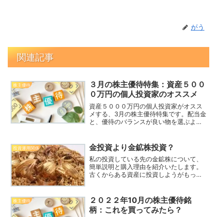
がう
関連記事
３月の株主優待特集：資産５００
株主優待
０万円の個人投資家のオススメ
資産５０００万円の個人投資家がオスス
メする、3月の株主優待特集です。配当金
と、優待のバランスが良い物を選ぶよう
にしてます。参考にどうぞ
金投資より金鉱株投資？
投資運用関係
私の投資している先の金鉱株について、
簡単説明と購入理由を紹介いたします。
古くからある資産に投資しようがもっと
もなところで、金の価値は数百年前から
一国の価値の基準となってきました。少
し勉強しておくことは良いことです。
２０２２年10月の株主優待銘
株主優待
柄：これを買ってみたら？