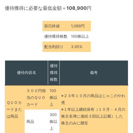
優待獲得に必要な最低金額＝
108,900
円
前日終値
1,089円
優待獲得株数
100株以上
配当利回り
3.95%
優待
優待内容名
獲得
備考
株数
５００円相
100
※２３年１０月の商品はじゃこのやわ
当のＱＵＯ
株以
ＱＵＯカ
煮
カード
上
ードまた
※１年以上継続保有（１０月・４月の
300
は商品
株主名簿に連続３回以上記載）した
商品
株以
株主のみに贈呈
上