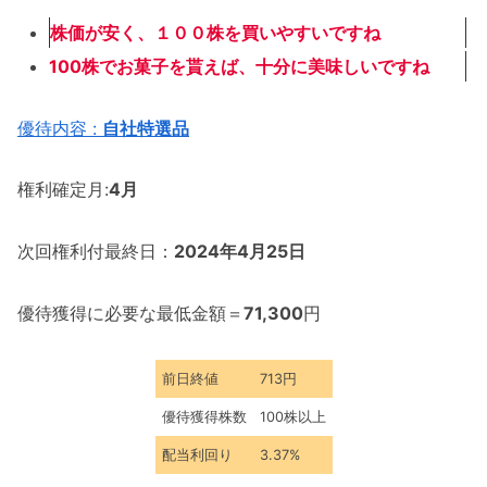
株価が安く、１００株を買いやすいですね
100株でお菓子を
貰えば、十分に美味しいですね
優待内容 :
自社特選品
権利確定月:
4月
次回権利付最終日：
2024年4月25日
優待獲得に必要な最低金額＝
71,300
円
前日終値
713円
優待獲得株数
100株以上
配当利回り
3.37%