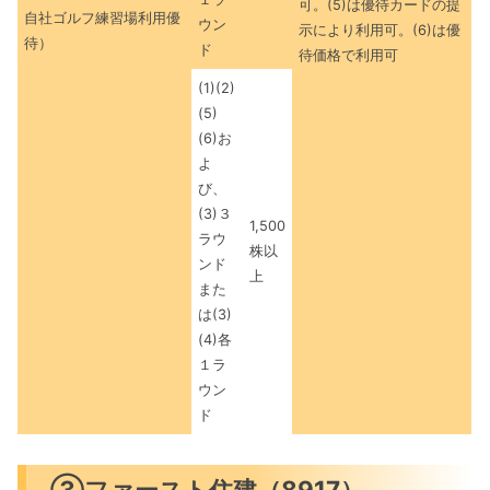
可。(5)は優待カードの提
自社ゴルフ練習場利用優
ウン
示により利用可。(6)は優
待）
ド
待価格で利用可
(1)(2)
(5)
(6)お
よ
び、
(3)３
1,500
ラウ
株以
ンド
上
また
は(3)
(4)各
１ラ
ウン
ド
③ファースト住建（8917）