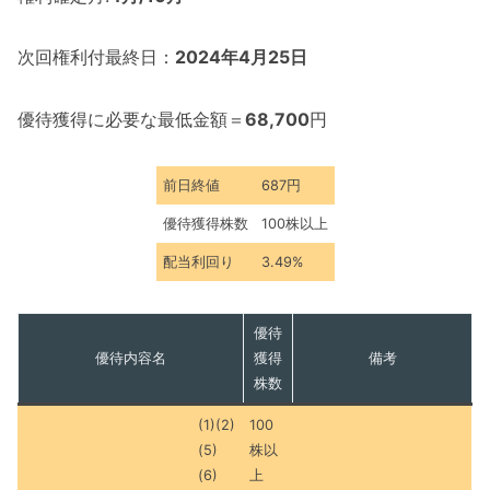
次回権利付最終日：
2024年4月25日
優待獲得に必要な最低金額＝
68,700
円
前日終値
687円
優待獲得株数
100株以上
配当利回り
3.49%
優待
優待内容名
獲得
備考
株数
(1)(2)
100
(5)
株以
(6)
上