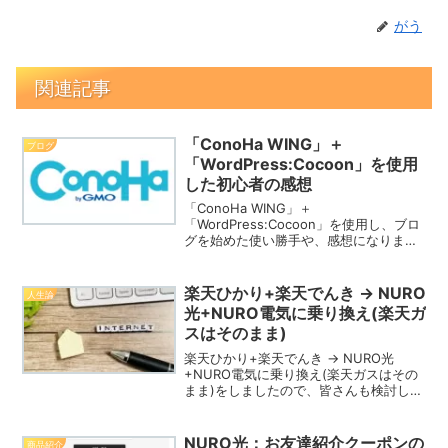
がう
関連記事
「ConoHa WING」＋
ブログ
「WordPress:Cocoon」を使用
した初心者の感想
「ConoHa WING」＋
「WordPress:Cocoon」を使用し、ブロ
グを始めた使い勝手や、感想になりま
す。ぜひ、同じようにblogを始める仲間
が増えてくれると嬉しいですね。
楽天ひかり+楽天でんき → NURO
人生論
光+NURO電気に乗り換え(楽天ガ
スはそのまま)
楽天ひかり+楽天でんき → NURO光
+NURO電気に乗り換え(楽天ガスはその
まま)をしましたので、皆さんも検討して
みてはいかがでしょうか？今回は関西比
較ですが、関東でしたら、ガスも入れれ
ば、更にお得です。
NURO光：お友達紹介クーポンの
商品紹介