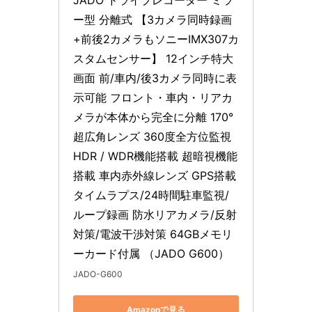
JADO ドライブレコーダー ミラ
ー型 分離式 【3カメラ同時録画
+前後2カメラもソニーIMX307カ
スタムセンサー】 12インチ特大
画面 前/車内/後3カメラ同時に表
示可能 フロント・車内・リアカ
メラが本体から完全に分離 170° 
超広角レンズ 360度全方位監視 
HDR / WDR機能搭載 超暗視機能
搭載 車内赤外線レンズ GPS搭載 
タイムラプス/24時間駐車監視/
ループ録画 防水リアカメラ/反射
対策/電波干渉対策 64GBメモリ
ーカード付属 （JADO G600）
JADO-G600
Amazonで見る