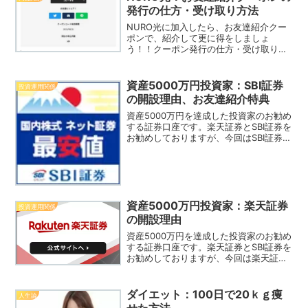
発行の仕方・受け取り方法
NURO光に加入したら、お友達紹介クー
ポンで、紹介して更に得をしましょ
う！！クーポン発行の仕方・受け取り方
をお伝えします。参考にしてキャッシュ
バックを受け取りましょう！！
資産5000万円投資家：SBI証券
投資運用関係
の開設理由、お友達紹介特典
資産5000万円を達成した投資家のお勧め
する証券口座です。楽天証券とSBI証券を
お勧めしておりますが、今回はSBI証券を
メインに紹介いたします。証券口座は、
両方を作った方が良いですが、SBI証券
は、人気NO1なので必須なので、即時開
設しましょう。
資産5000万円投資家：楽天証券
投資運用関係
の開設理由
資産5000万円を達成した投資家のお勧め
する証券口座です。楽天証券とSBI証券を
お勧めしておりますが、今回は楽天証券
をメインに紹介いたします。証券口座
は、両方作った方が良いですが、楽天経
済圏なら、楽天証券は必須なので、即時
ダイエット：100日で20ｋｇ痩
人生論
開設しましょう。